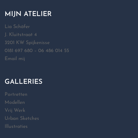
MIJN ATELIER
Lia Schäfer
J. Kluitstraat 4
3201 KW Spijkenisse
0181 697 680 – 06 486 014 55
Email mij
GALLERIES
Portretten
Modellen
Vrij Werk
Urban Sketches
Illustraties